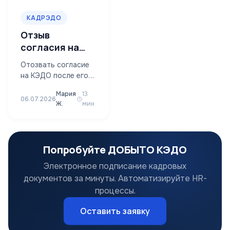
КАДРЭДО
Отзыв
согласия на
КЭДО: можно
Отозвать согласие
ли отозвать в
на КЭДО после его
2026 году
подписания нельзя:
Мария
13
механизм отзыва не
06.07.2026
Ж.
мин
предусмотрен
статьями 22.1-22.3
ТК РФ, что
подтверждено…
Попробуйте ДОБЫТО КЭДО
Электронное подписание кадровых
документов за минуты. Автоматизируйте HR-
процессы.
Оставить заявку