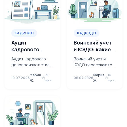
КАДРЭДО
КАДРЭДО
Аудит
Воинский учёт
кадрового
и КЭДО: какие
делопроизводства
документы
Аудит кадрового
Воинский учет и
перед КЭДО:
вести
делопроизводства
КЭДО пересекаются
чек-лист 2026
электронно
перед КЭДО —
не так широко, как
Мария
21
Мария
16
процедура полной
многие думают:
10.07.2026
08.07.2026
Ж.
мин
Ж.
мин
ревизии бумажных
кадровый
кадровых
электронный
документов, ЛНА и
документооборот
согласий
закрывает трудовые
работников до
документы между…
запуска…