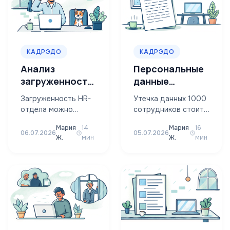
настроек
безопасности,
который компания…
КАДРЭДО
КАДРЭДО
Анализ
Персональные
загруженности
данные
HR-отдела по
сотрудников в
Загруженность HR-
Утечка данных 1000
данным КЭДО в
КЭДО: 152-ФЗ и
отдела можно
сотрудников стоит
2026
штрафы 2026
измерить без тайм-
компании от 3 млн
Мария
14
Мария
16
трекеров и
рублей, повторная —
06.07.2026
05.07.2026
Ж.
мин
Ж.
мин
фотографии
от 20 млн или 1-3%
рабочего дня:
годовой…
система КЭДО уже
фиксирует, сколько
документов
проходит через…