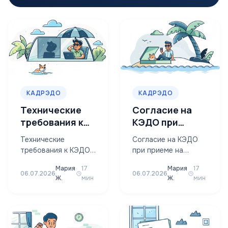
КАДРЭДО
КАДРЭДО
Технические
Согласие на
требования к
КЭДО при
КЭДО в 2026:
приеме на
Технические
Согласие на КЭДО
чеклист
работу:
требования к КЭДО
при приеме на
подключения
оформление в
— это конкретный
работу нужно не
Мария
17
Мария
17
2026
список
каждому новичку:
06.07.2026
06.07.2026
Ж.
мин
Ж.
мин
инфраструктуры,
если человек принят
программного
после 31 декабря
обеспечения,
2021…
средств
криптографии и