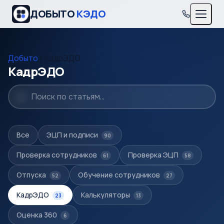
ДОБЫТО
КЭДО
Добыто
|
КадрЭДО
КадрЭДО
Все
ЭЦП и подписи
90
Проверка сотрудников
Проверка ЭЦП
61
58
Отпуска
Обучение сотрудников
52
27
КадрЭДО
Калькуляторы
23
13
Оценка 360
6