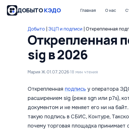
ДОБЫТО
КЭДО
Главная
О нас
С
Добыто
|
ЭЦП и подписи
|
Открепленная подпи
Открепленная по
sig в 2026
Мария Ж.
01.07.2026
18 мин чтения
Открепленная
подпись
у оператора ЭДО
расширением sig (реже sgn или p7s), 
документом и не меняет его ни на байт
такую подпись в СБИС, Контуре, Такском
почему торговая площадка принимает о