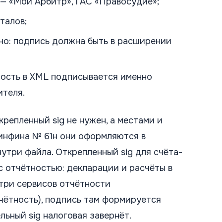
— «Мой Арбитр», ГАС «Правосудие»;
талов;
но: подпись должна быть в расширении
ость в XML подписывается именно
теля.
крепленный sig не нужен, а местами и
Минфина № 61н они оформляются в
утри файла. Открепленный sig для счёта-
с отчётностью: декларации и расчёты в
три сервисов отчётности
чётность), подпись там формируется
льный sig налоговая завернёт.