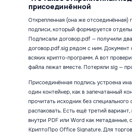
присоединённой
Открепленная (она же отсоединённая) 
подписи, который формируется отдель
Подписали договор.pdf — получили два 
договор.pdf.sig рядом с ним. Документ 
всяких крипто-программ. А вот провер
файла лежат вместе. Потеряли sig — пр
Присоединённая подпись устроена инач
один контейнер, как в запечатанный кон
прочитать исходник без специального 
распаковать. Есть ещё третий вариант,
внутри PDF или Word как метаданные, 
КриптоПро Office Signature. Для торго