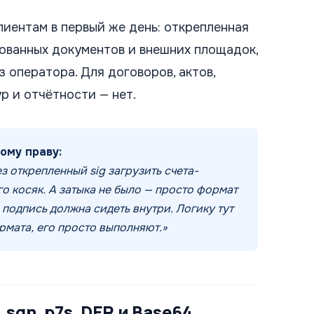
лиентам в первый же день: открепленная
ованных документов и внешних площадок,
з оператора. Для договоров, актов,
р и отчётности — нет.
ому праву:
з открепленный sig загрузить счета-
го косяк. А затыка не было — просто формат
 подпись должна сидеть внутри. Логику тут
рмата, его просто выполняют.»
sgn, p7s, DER и Base64