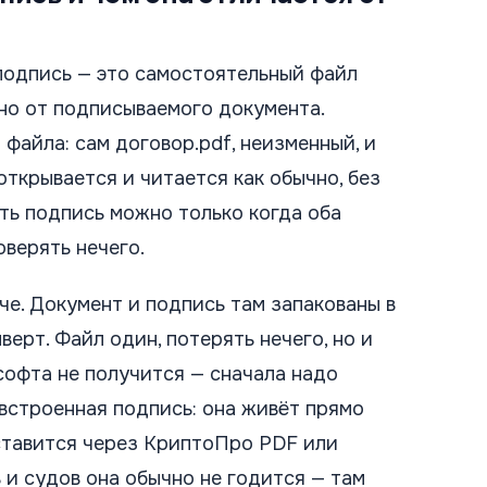
подпись — это самостоятельный файл
но от подписываемого документа.
файла: сам договор.pdf, неизменный, и
открывается и читается как обычно, без
ить подпись можно только когда оба
оверять нечего.
е. Документ и подпись там запакованы в
верт. Файл один, потерять нечего, но и
софта не получится — сначала надо
 встроенная подпись: она живёт прямо
ставится через КриптоПро PDF или
в и судов она обычно не годится — там