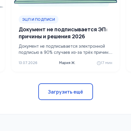
ЭЦП И ПОДПИСИ
Документ не подписывается ЭП:
причины и решения 2026
Документ не подписывается электронной
подписью в 90% случаев из-за трёх причин:
сертификат истёк или отозван, не
13.07.2026
Мария Ж.
17 мин
установлен корневой…
Загрузить ещё