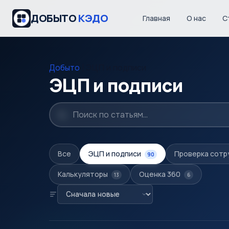
ДОБЫТО
КЭДО
Главная
О нас
С
Добыто
|
ЭЦП и подписи
ЭЦП и подписи
Все
ЭЦП и подписи
Проверка сотр
90
Калькуляторы
Оценка 360
13
6