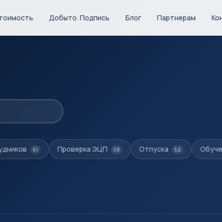
тоимость
Добыто. Подпись
Блог
Партнерам
Ко
удников
Проверка ЭЦП
Отпуска
Обуче
61
58
52