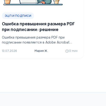
ЭЦП И ПОДПИСИ
Ошибка превышения размера PDF
при подписании: решение
Ошибка превышения размера PDF при
подписании появляется в Adobe Acrobat
Reader по двум разным причинам, и обе
13.07.2026
Мария Ж.
13 мин
лечатся…