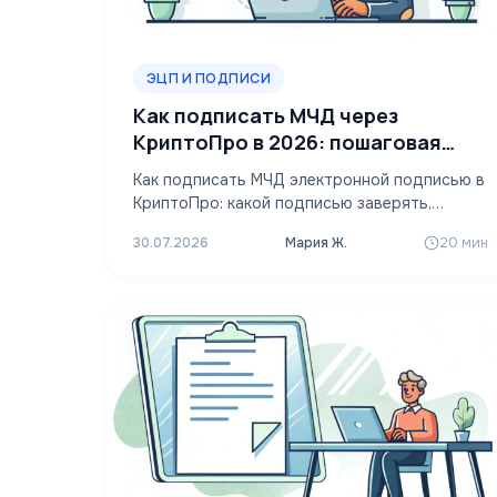
ЭЦП И ПОДПИСИ
Как подписать МЧД через
КриптоПро в 2026: пошаговая
инструкция
Как подписать МЧД электронной подписью в
КриптоПро: какой подписью заверять,
создание открепленной подписи SIG,
30.07.2026
Мария Ж.
20 мин
загрузка в реестр ФНС…