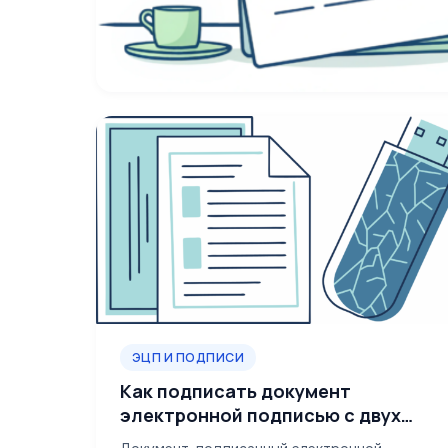
ЭЦП И ПОДПИСИ
Как подписать документ
электронной подписью с двух
сторон: договор, акт в 2026