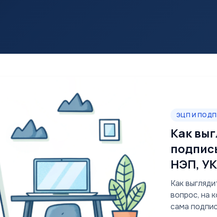
ЭЦП И ПОД
Как вы
подпись
НЭП, У
Как выгляди
вопрос, на 
сама подпи