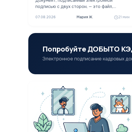
Документ, подписанный электронной
подписью с двух сторон, — это файл,
который обе стороны сделки
07.08.2026
Мария Ж.
21 мин
последовательно или параллельно
заверяют…
Попробуйте ДОБЫТО К
Электронное подписание кадровых до