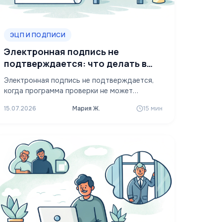
ЭЦП И ПОДПИСИ
Электронная подпись не
подтверждается: что делать в
2026
Электронная подпись не подтверждается,
когда программа проверки не может
выстроить доверенную цепочку от подписи
15.07.2026
Мария Ж.
15 мин
документа до аккредитованного
удостоверяющего…