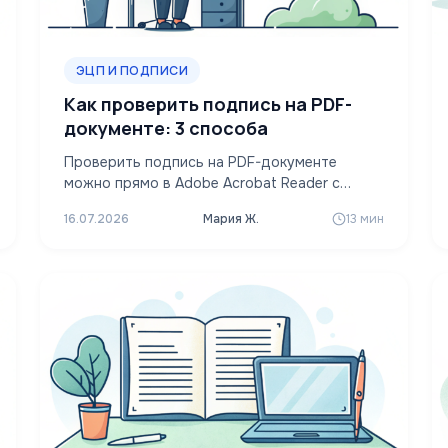
ЭЦП И ПОДПИСИ
Как проверить подпись на PDF-
документе: 3 способа
Проверить подпись на PDF-документе
можно прямо в Adobe Acrobat Reader с
модулем КриптоПро PDF, в отдельной
16.07.2026
Мария Ж.
13 мин
программе вроде…