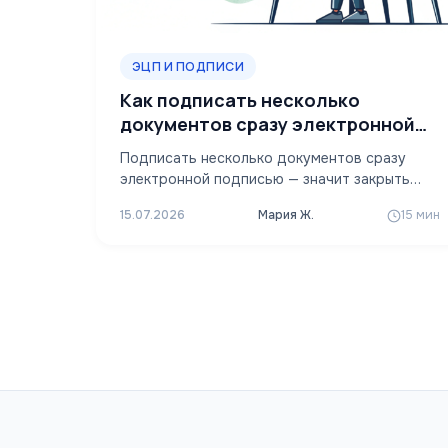
ЭЦП И ПОДПИСИ
Как подписать несколько
документов сразу электронной
ЭП
Подписать несколько документов сразу
электронной подписью — значит закрыть
пачку файлов за один сеанс, введя пароль
15.07.2026
Мария Ж.
15 мин
или PIN…